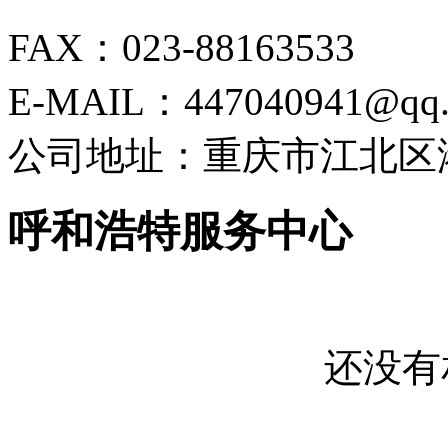
FAX：023-88163533
E-MAIL：447040941@qq
公司地址：重庆市江北区
呼和浩特服务中心
还没有