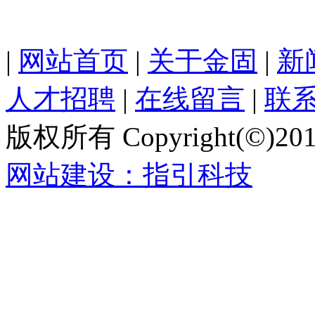
|
网站首页
|
关于金固
|
新
人才招聘
|
在线留言
|
联
版权所有 Copyright(©)
网站建设：指引科技