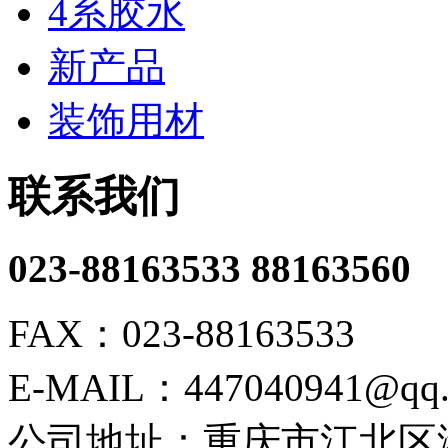
4系胶水
新产品
装饰用材
联系我们
023-88163533 88163560
FAX：023-88163533
E-MAIL：447040941@qq
公司地址：重庆市江北区