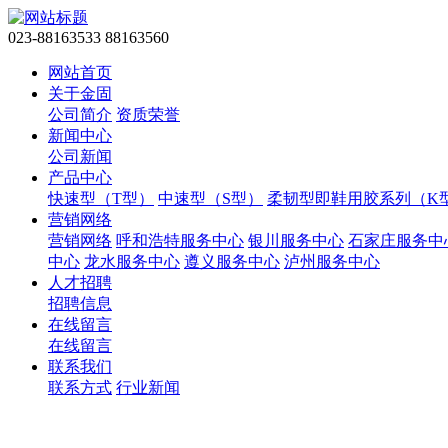
023-88163533 88163560
网站首页
关于金固
公司简介
资质荣誉
新闻中心
公司新闻
产品中心
快速型（T型）
中速型（S型）
柔韧型即鞋用胶系列（K
营销网络
营销网络
呼和浩特服务中心
银川服务中心
石家庄服务中
中心
龙水服务中心
遵义服务中心
泸州服务中心
人才招聘
招聘信息
在线留言
在线留言
联系我们
联系方式
行业新闻