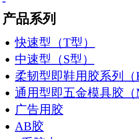
产品系列
快速型（T型）
中速型（S型）
柔韧型即鞋用胶系列（
通用型即五金模具胶（
广告用胶
AB胶