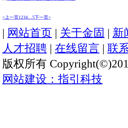
<
上一页
1
2
3
4
…5
下一页
>
|
网站首页
|
关于金固
|
新
人才招聘
|
在线留言
|
联
版权所有 Copyright(©)
网站建设：指引科技