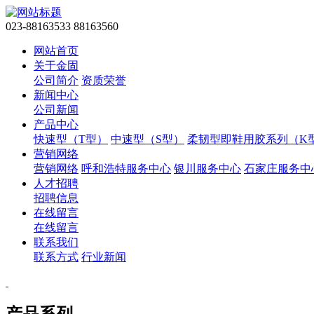
023-88163533 88163560
网站首页
关于金固
公司简介
资质荣誉
新闻中心
公司新闻
产品中心
快速型（T型）
中速型（S型）
柔韧型即鞋用胶系列（K
营销网络
营销网络
呼和浩特服务中心
银川服务中心
石家庄服务中
人才招聘
招聘信息
在线留言
在线留言
联系我们
联系方式
行业新闻
产品系列