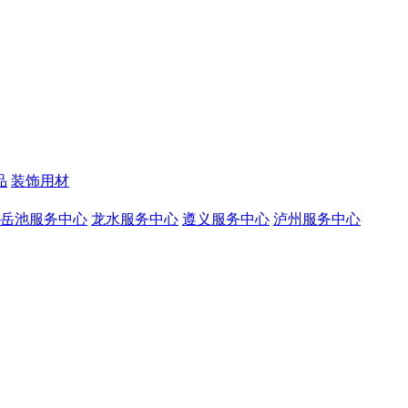
品
装饰用材
岳池服务中心
龙水服务中心
遵义服务中心
泸州服务中心