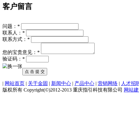
客户留言
问题：
*
联系人：
*
联系方式：
*
您的宝贵意见：
*
验证码：
*
|
网站首页
|
关于金固
|
新闻中心
|
产品中心
|
营销网络
|
人才招
版权所有 Copyright(©)2012-2013 重庆指引科技有限公司
网站建