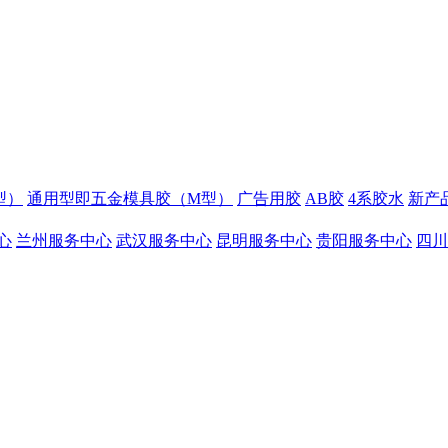
型）
通用型即五金模具胶（M型）
广告用胶
AB胶
4系胶水
新产
心
兰州服务中心
武汉服务中心
昆明服务中心
贵阳服务中心
四川