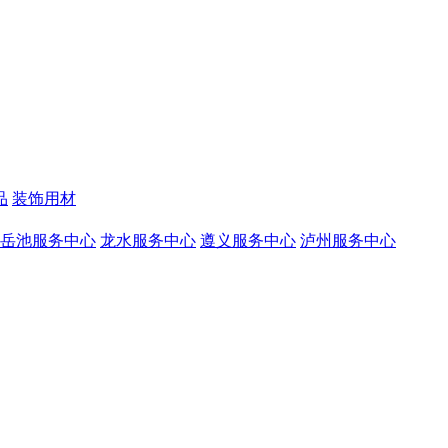
品
装饰用材
岳池服务中心
龙水服务中心
遵义服务中心
泸州服务中心