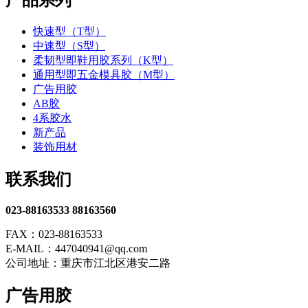
快速型（T型）
中速型（S型）
柔韧型即鞋用胶系列（K型）
通用型即五金模具胶（M型）
广告用胶
AB胶
4系胶水
新产品
装饰用材
联系我们
023-88163533 88163560
FAX：023-88163533
E-MAIL：447040941@qq.com
公司地址：重庆市江北区港安二路
广告用胶