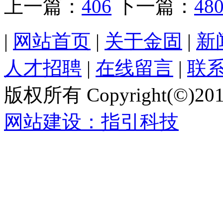
上一篇：
406
下一篇：
48
|
网站首页
|
关于金固
|
新
人才招聘
|
在线留言
|
联
版权所有 Copyright(©)
网站建设：指引科技